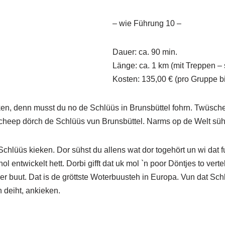
– wie Führung 10 –
Dauer: ca. 90 min.
Länge: ca. 1 km (mit Treppen – s
Kosten: 135,00 € (pro Gruppe b
n, denn musst du no de Schlüüs in Brunsbüttel fohrn. Twüsche
heep dörch de Schlüüs vun Brunsbüttel. Narms op de Welt süh
hlüüs kieken. Dor sühst du allens wat dor togehört un wi dat fun
entwickelt hett. Dorbi gifft dat uk mol `n poor Döntjes to vertel
er buut. Dat is de gröttste Woterbuusteh in Europa. Vun dat Sc
 deiht, ankieken.