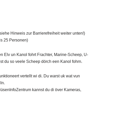
iehe Hinweis zur Barrierefreiheit weiter unten!)
is 25 Personen)
n Elv un Kanol fohrt Frachter, Marine-Scheep, U-
st du so veele Scheep dörch een Kanol fohrn.
ktioneert vertellt wi di. Du warst uk wat vun
ln.
hlüsenInfoZentrum kannst du di över Kameras,