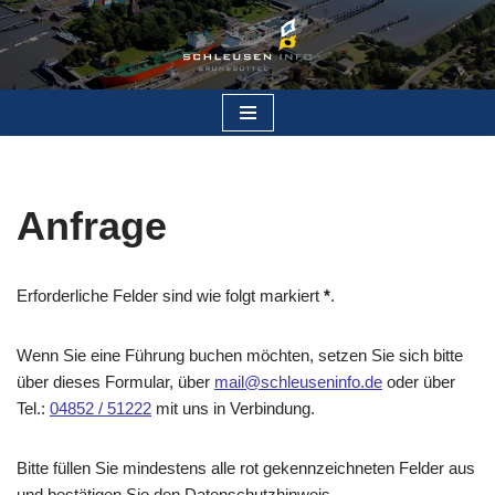
Zum
Inhalt
springen
Anfrage
Erforderliche Felder sind wie folgt markiert
*
.
Wenn Sie eine Führung buchen möchten, setzen Sie sich bitte
über dieses Formular, über
mail@schleuseninfo.de
oder über
Tel.:
04852 / 51222
mit uns in Verbindung.
Bitte füllen Sie mindestens alle rot gekennzeichneten Felder aus
und bestätigen Sie den Datenschutzhinweis.